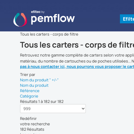
Efil
Tous les carters - corps de filtre
Tous les carters - corps de filtr
Retrouvez notre gamme complète de carters selon votre appli
matériau, du nombre de cartouches ou de poches utilisées... N
pas à nous contacter ici, nous pourrons vous proposer le car
Trier par
Nom du produit " +/-"
Nom du produit
Référence
Catégorie
Résultats 1 à 182 sur 182
Redéfinir
votre recherche
182 Résultats