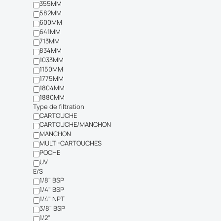
355MM
582MM
600MM
641MM
713MM
834MM
1033MM
1150MM
1775MM
1804MM
1880MM
Type de filtration
CARTOUCHE
CARTOUCHE/MANCHON
MANCHON
MULTI-CARTOUCHES
POCHE
UV
E/S
1/8" BSP
1/4" BSP
1/4" NPT
3/8" BSP
1/2"