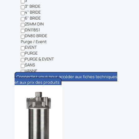
3"
3" BRIDE
4" BRIDE
6" BRIDE
25MM DIN
DN11851
DN80 BRIDE
Purge / Event
EVENT
PURGE
PURGE & EVENT
SANS
VANNE
Connectez vous pour accéder aux fiches techniques
et aux prix des produits