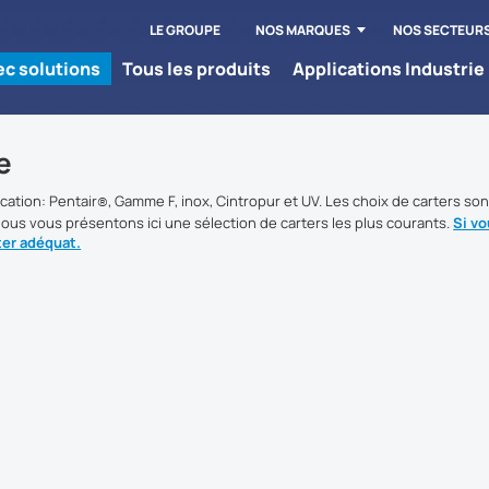
LE GROUPE
NOS MARQUES
NOS SECTEUR
tec solutions
Tous les produits
Applications Industrie
e
cation: Pentair
, Gamme F, inox, Cintropur et UV. Les choix de carters sont
®
ous vous présentons ici une sélection de carters les plus courants.
Si vo
ter adéquat.