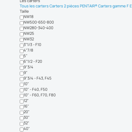
Les carters
Tous les carters
Carters 2 pièces PENTAIR®
Carters gamme F Ef
Taille
NW18
NW500-650-800
NW280-340-400
NW25
NW32
3"1/3 - F10
4"7/8
5"
6"1/2 - F20
9"3/4
9"
9"3/4 - F43, F45
10"
10" - F40, F50
10" - F60, F70, F80
12"
16"
20"
30"
32"
40"