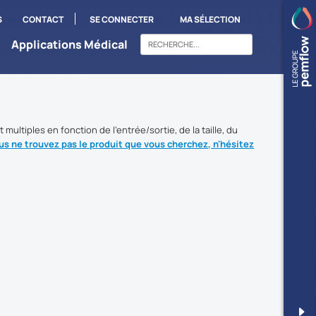
S
CONTACT
SE CONNECTER
MA SÉLECTION
Applications Médical
 multiples en fonction de l'entrée/sortie, de la taille, du
us ne trouvez pas le produit que vous cherchez, n'hésitez