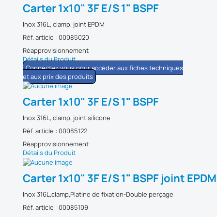
Carter 1x10" 3F E/S 1" BSPF
Inox 316L, clamp, joint EPDM
Réf. article : 00085020
Réapprovisionnement
Détails du Produit
Connectez vous pour accéder aux fiches techniques
et aux prix des produits
Carter 1x10" 3F E/S 1" BSPF
Inox 316L, clamp, joint silicone
Réf. article : 00085122
Réapprovisionnement
Détails du Produit
Carter 1x10" 3F E/S 1" BSPF joint EPDM
Inox 316L,clamp,Platine de fixation-Double perçage
Réf. article : 00085109