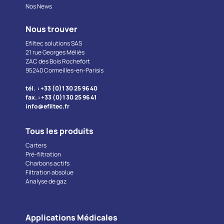
Nos News
Nous trouver
Efiltec solutions SAS
21 rue Georges Méliès
ZAC des Bois Rochefort
95240 Cormeilles-en-Parisis
tél. : +33 (0)1 30 25 96 40
fax. : +33 (0)1 30 25 96 41
info@efiltec.fr
Tous les produits
Carters
Pré-filtration
Charbons actifs
Filtration absolue
Analyse de gaz
Applications Médicales