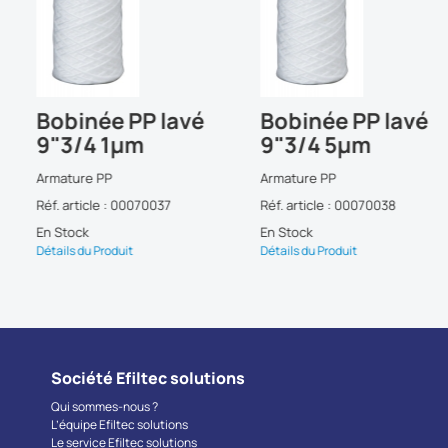
Bobinée PP lavé
Bobinée PP lavé
9"3/4 1µm
9"3/4 5µm
Armature PP
Armature PP
Réf. article : 00070037
Réf. article : 00070038
En Stock
En Stock
Détails du Produit
Détails du Produit
Société Efiltec solutions
Qui sommes-nous ?
L’équipe Efiltec solutions
Le service Efiltec solutions