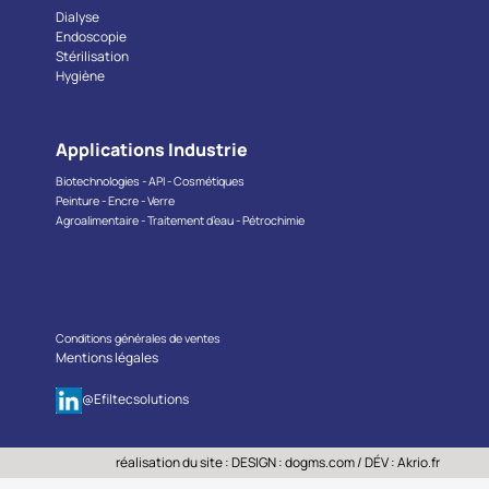
Dialyse
Endoscopie
Stérilisation
Hygiène
Applications Industrie
Biotechnologies - API - Cosmétiques
Peinture - Encre - Verre
Agroalimentaire - Traitement d’eau - Pétrochimie
Conditions générales de ventes
Mentions légales
@Efiltecsolutions
réalisation du site : DESIGN :
dogms.com
/ DÉV :
Akrio.fr