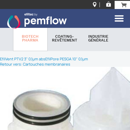
BIOTECH
COATING-
INDUSTRIE
PHARMA
REVÊTEMENT
GÉNÉRALE
EfilVent PTV2 3" 0,1µm abs
EfilPore PESGA 10" 0,1µm
Retour vers: Cartouches membranaires