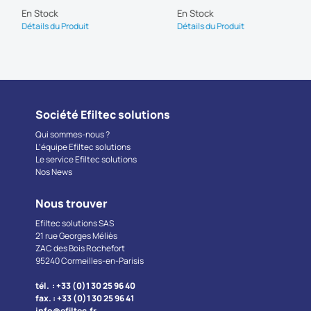
En Stock
En Stock
Détails du Produit
Détails du Produit
Société Efiltec solutions
Qui sommes-nous ?
L’équipe Efiltec solutions
Le service Efiltec solutions
Nos News
Nous trouver
Efiltec solutions SAS
21 rue Georges Méliès
ZAC des Bois Rochefort
95240 Cormeilles-en-Parisis
tél. : +33 (0)1 30 25 96 40
fax. : +33 (0)1 30 25 96 41
info@efiltec.fr