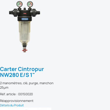
Carter Cintropur
NW280 E/S 1"
2 manomètres, clé, purge, manchon
25µm
Réf. article : 00150020
Réapprovisionnement
Détails du Produit