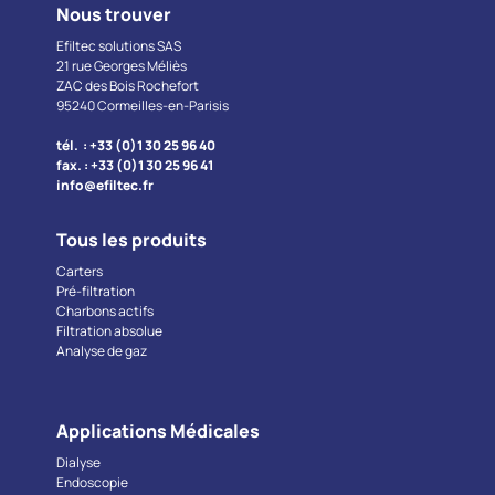
Nous trouver
Efiltec solutions SAS
21 rue Georges Méliès
ZAC des Bois Rochefort
95240 Cormeilles-en-Parisis
tél. : +33 (0)1 30 25 96 40
fax. : +33 (0)1 30 25 96 41
info@efiltec.fr
Tous les produits
Carters
Pré-filtration
Charbons actifs
Filtration absolue
Analyse de gaz
Applications Médicales
Dialyse
Endoscopie