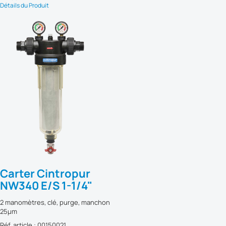
Détails du Produit
Carter Cintropur
NW340 E/S 1-1/4"
2 manomètres, clé, purge, manchon
25µm
Réf. article : 00150021