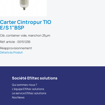
Carter Cintropur TIO
E/S 1"BSP
Clé, container vide, manchon 25µm
Réf. article : 00151236
Réapprovisionnement
Détails du Produit
Société Efiltec solutions
Qui sommes-nous ?
L’équipe Efiltec solutions
Le service Efiltec solutions
Nos News