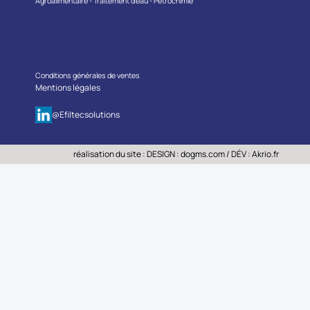
Agroalimentaire - Traitement d’eau - Pétrochimie
Conditions générales de ventes
Mentions légales
@Efiltecsolutions
réalisation du site : DESIGN :
dogms.com
/ DÉV :
Akrio.fr