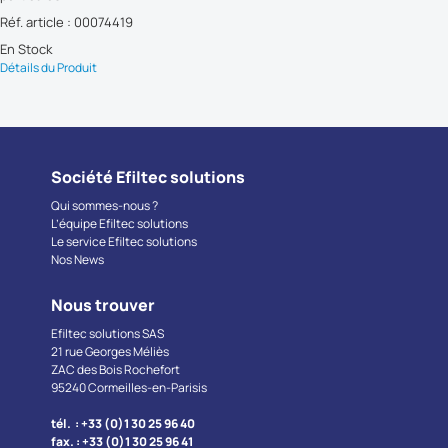
Réf. article : 00074419
En Stock
Détails du Produit
Société Efiltec solutions
Qui sommes-nous ?
L’équipe Efiltec solutions
Le service Efiltec solutions
Nos News
Nous trouver
Efiltec solutions SAS
21 rue Georges Méliès
ZAC des Bois Rochefort
95240 Cormeilles-en-Parisis
tél. : +33 (0)1 30 25 96 40
fax. : +33 (0)1 30 25 96 41