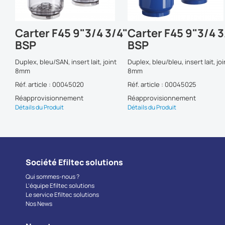
Carter F45 9"3/4 3/4"
Carter F45 9"3/4 3/
BSP
BSP
Duplex, bleu/SAN, insert lait, joint
Duplex, bleu/bleu, insert lait, joint
8mm
8mm
Réf. article : 00045020
Réf. article : 00045025
Réapprovisionnement
Réapprovisionnement
Détails du Produit
Détails du Produit
Société Efiltec solutions
Qui sommes-nous ?
L’équipe Efiltec solutions
Le service Efiltec solutions
Nos News