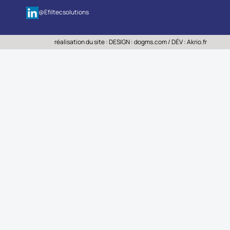
@Efiltecsolutions
réalisation du site : DESIGN :
dogms.com
/ DÉV :
Akrio.fr