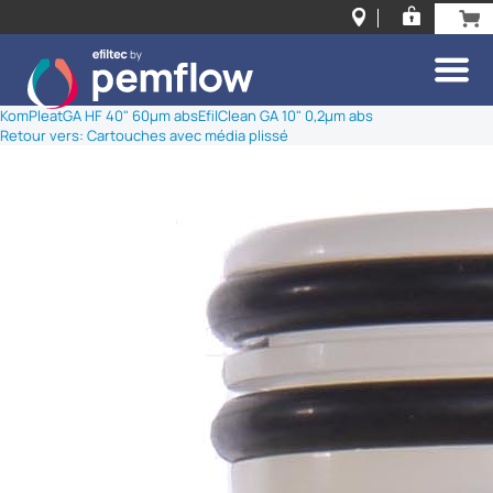
KomPleatGA HF 40" 60µm abs
EfilClean GA 10" 0,2µm abs
Retour vers: Cartouches avec média plissé