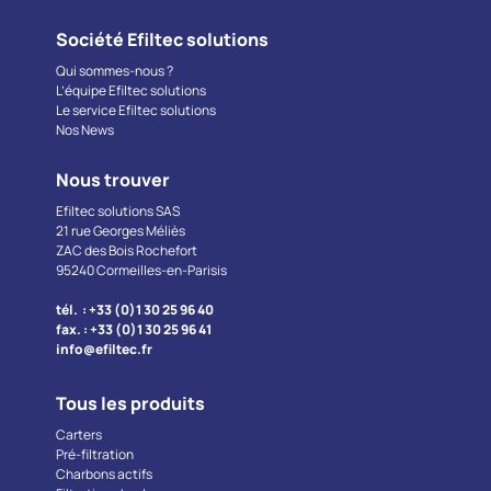
Société Efiltec solutions
Qui sommes-nous ?
L’équipe Efiltec solutions
Le service Efiltec solutions
Nos News
Nous trouver
Efiltec solutions SAS
21 rue Georges Méliès
ZAC des Bois Rochefort
95240 Cormeilles-en-Parisis
tél. : +33 (0)1 30 25 96 40
fax. : +33 (0)1 30 25 96 41
info@efiltec.fr
Tous les produits
Carters
Pré-filtration
Charbons actifs