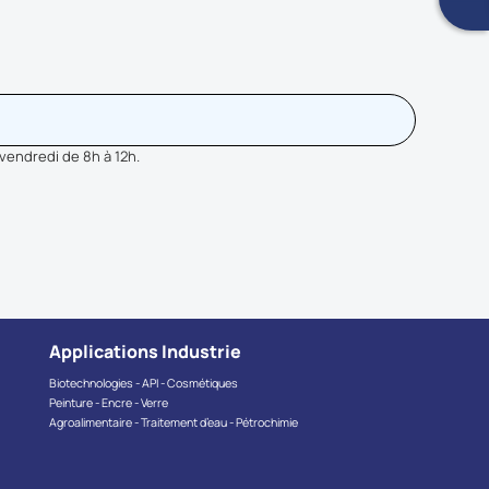
 vendredi de 8h à 12h.
Applications Industrie
Biotechnologies - API - Cosmétiques
Peinture - Encre - Verre
Agroalimentaire - Traitement d’eau - Pétrochimie