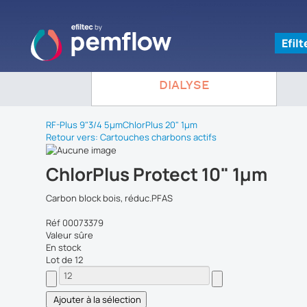
Efil
DIALYSE
RF-Plus 9"3/4 5µm
ChlorPlus 20" 1µm
Retour vers: Cartouches charbons actifs
ChlorPlus Protect 10" 1µm
Carbon block bois, réduc.PFAS
Réf 00073379
Valeur sûre
En stock
Lot de 12