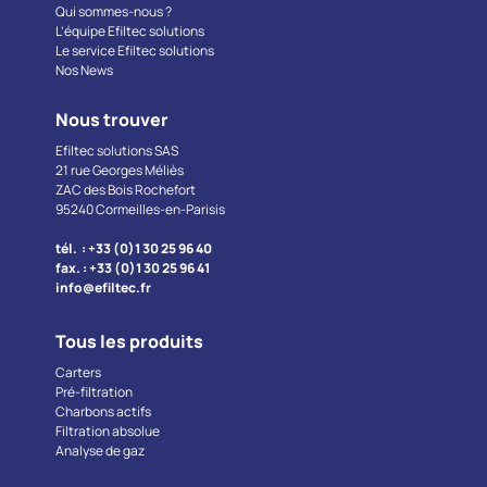
Qui sommes-nous ?
L’équipe Efiltec solutions
Le service Efiltec solutions
Nos News
Nous trouver
Efiltec solutions SAS
21 rue Georges Méliès
ZAC des Bois Rochefort
95240 Cormeilles-en-Parisis
tél. : +33 (0)1 30 25 96 40
fax. : +33 (0)1 30 25 96 41
info@efiltec.fr
Tous les produits
Carters
Pré-filtration
Charbons actifs
Filtration absolue
Analyse de gaz