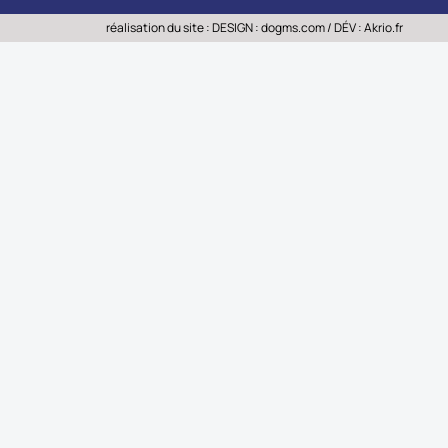
réalisation du site : DESIGN :
dogms.com
/ DÉV :
Akrio.fr