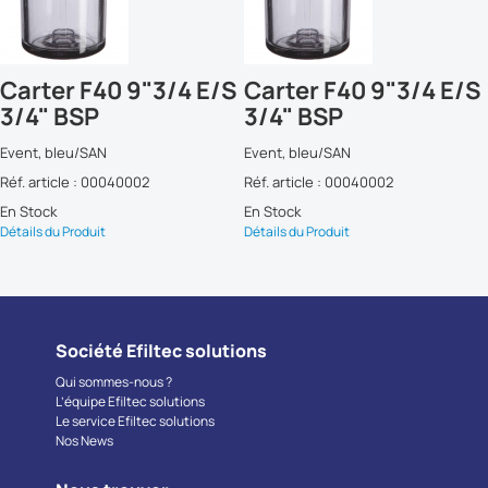
Carter F40 9"3/4 E/S
Carter F40 9"3/4 E/S
3/4" BSP
3/4" BSP
Event, bleu/SAN
Event, bleu/SAN
Réf. article : 00040002
Réf. article : 00040002
En Stock
En Stock
Détails du Produit
Détails du Produit
Société Efiltec solutions
Qui sommes-nous ?
L’équipe Efiltec solutions
Le service Efiltec solutions
Nos News