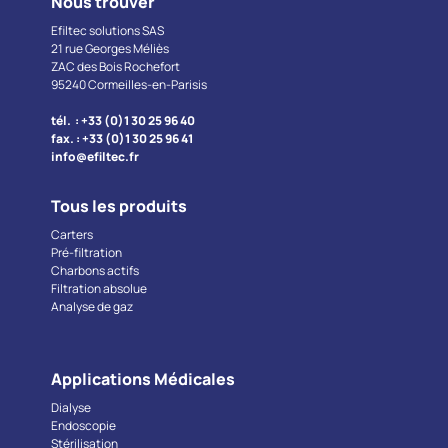
Nous trouver
Efiltec solutions SAS
21 rue Georges Méliès
ZAC des Bois Rochefort
95240 Cormeilles-en-Parisis
tél. : +33 (0)1 30 25 96 40
fax. : +33 (0)1 30 25 96 41
info@efiltec.fr
Tous les produits
Carters
Pré-filtration
Charbons actifs
Filtration absolue
Analyse de gaz
Applications Médicales
Dialyse
Endoscopie
Stérilisation