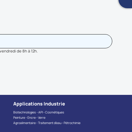
 vendredi de 8h à 12h.
Applications Industrie
Biotechnologies - API - Cosmétiques
Peinture - Encre - Verre
Agroalimentaire - Traitement d’eau - Pétrochimie