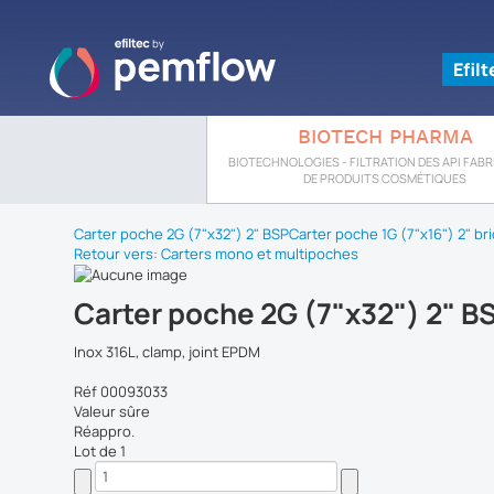
Efil
BIOTECH PHARMA
BIOTECHNOLOGIES - FILTRATION DES API FAB
DE PRODUITS COSMÉTIQUES
Carter poche 2G (7"x32") 2" BSP
Carter poche 1G (7"x16") 2" br
Retour vers: Carters mono et multipoches
Carter poche 2G (7"x32") 2" B
Inox 316L, clamp, joint EPDM
Réf 00093033
Valeur sûre
Réappro.
Lot de 1