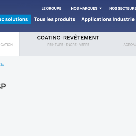
LE GROUPE
NOS MARQUES
NOS SECTEUR
tec solutions
Tous les produits
Applications Industrie
COATING-REVÊTEMENT
RICATION
PEINTURE - ENCRE - VERRE
AGROAL
ide
SP