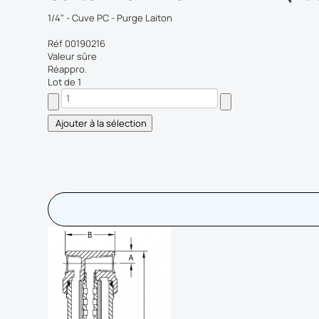
1/4" - Cuve PC - Purge Laiton
Réf 00190216
Valeur sûre
Réappro.
Lot de 1