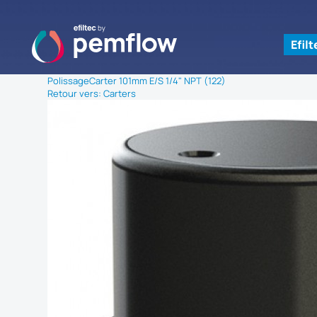
Efil
Polissage
Carter 101mm E/S 1/4" NPT (122)
Retour vers: Carters