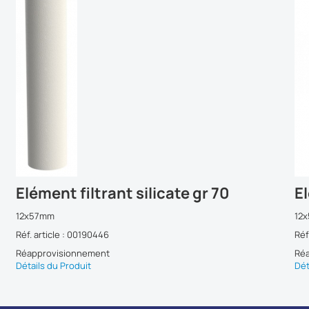
Elément filtrant silicate gr 70
E
12x57mm
12
Réf. article : 00190446
Réf
Réapprovisionnement
Ré
Détails du Produit
Dét