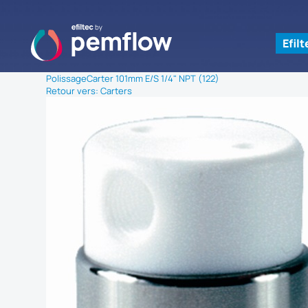
Efil
Polissage
Carter 101mm E/S 1/4" NPT (122)
Retour vers: Carters