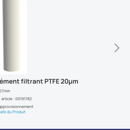
lément filtrant PTFE 20µm
Elémen
x57mm
12x57mm
. article : 00191782
Réf. articl
approvisionnement
Réapprovi
ails du Produit
Détails du